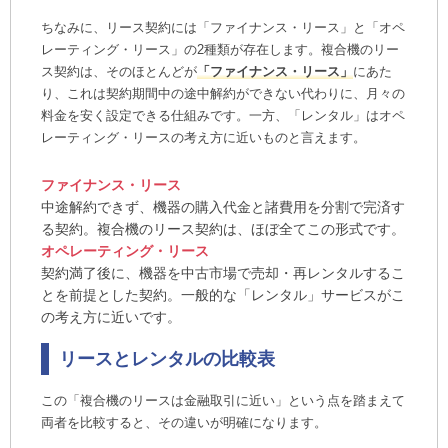
ご導入の流れ
ちなみに、リース契約には「ファイナンス・リース」と「オペ
レーティング・リース」の2種類が存在します。複合機のリー
複合機NAVIの複合機・コピー機のリース対
ス契約は、そのほとんどが
「ファイナンス・リース」
にあた
応・保守対応エリア
り、これは契約期間中の途中解約ができない代わりに、月々の
複合機・コピー機リースの関連コラム
料金を安く設定できる仕組みです。一方、「レンタル」はオペ
レーティング・リースの考え方に近いものと言えます。
ファイナンス・リース
中途解約できず、機器の購入代金と諸費用を分割で完済す
る契約。複合機のリース契約は、ほぼ全てこの形式です。
オペレーティング・リース
契約満了後に、機器を中古市場で売却・再レンタルするこ
とを前提とした契約。一般的な「レンタル」サービスがこ
の考え方に近いです。
リースとレンタルの比較表
この「複合機のリースは金融取引に近い」という点を踏まえて
両者を比較すると、その違いが明確になります。