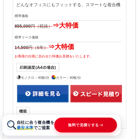
どんなオフィスにもフィットする、スマートな複合機
標準価格
⇒大特価
855,000
円（税抜）
標準リース価格
⇒大特価
14,500
円（6年）
お客様の仕様に合わせた特価お見積をいたします。
モノクロ：40枚/分
カラー：40枚/分
コピー・プリント・ファックス・スキャン
自社に合う複合機を
無料で見積りする
最安水準
でご提案