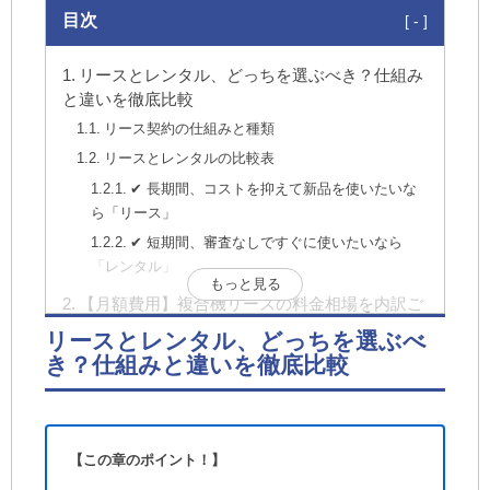
目次
リースとレンタル、どっちを選ぶべき？仕組み
と違いを徹底比較
リース契約の仕組みと種類
リースとレンタルの比較表
✔︎ 長期間、コストを抑えて新品を使いたいな
ら「リース」
✔︎ 短期間、審査なしですぐに使いたいなら
「レンタル」
もっと見る
【月額費用】複合機リースの料金相場を内訳ご
とに解説
リースとレンタル、どっちを選ぶべ
① 本体部分の「リース料金」相場
き？仕組みと違いを徹底比較
② 保守部分の「カウンター料金」相場
リース料金の仕組みと価格の「からくり」
計算式は「本体価格 × リース料率」
【この章のポイント！】
【要注意】月額の安さだけで選ぶと損をする理由