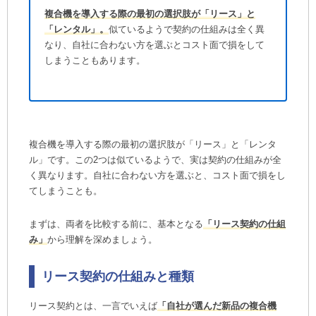
複合機を導入する際の最初の選択肢が「リース」と
契約前に必読！複合機リースのメリット・デメ
「レンタル」。
似ているようで契約の仕組みは全く異
リット
なり、自社に合わない方を選ぶとコスト面で損をして
複合機リースのメリット（金銭・管理面）
しまうこともあります。
初期費用ゼロで最新機種を導入できる
月々の支払いを全額経費にできる
動産総合保険で万が一の時も安心
複合機リースのデメリット（契約・所有権）
複合機を導入する際の最初の選択肢が「リース」と「レンタ
原則、中途解約ができない
ル」です。この2つは似ているようで、実は契約の仕組みが全
購入より総支払額が割高になる
く異なります。自社に合わない方を選ぶと、コスト面で損をし
契約には与信審査がある
てしまうことも。
複合機リース契約を安く抑えて失敗しないため
まずは、両者を比較する前に、基本となる
「リース契約の仕組
の3つのポイント
み」
から理解を深めましょう。
ポイント① 印刷の「量」から速度を決める
ポイント② 「機能とサイズ」で無駄をなくす
リース契約の仕組みと種類
機能の要否
サイズの選択
リース契約とは、一言でいえば
「自社が選んだ新品の複合機