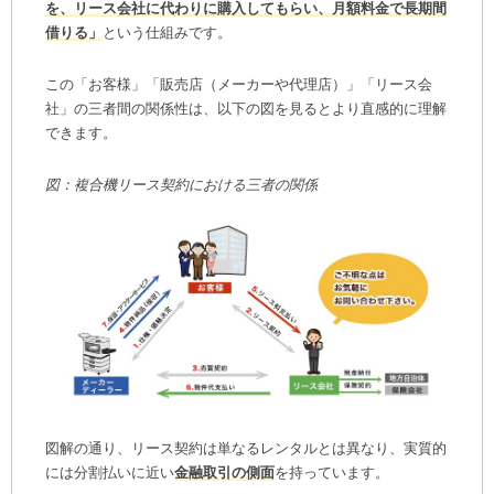
を、リース会社に代わりに購入してもらい、月額料金で長期間
ポイント③ 「メーカーの強み」で候補を絞る
借りる」
という仕組みです。
月額リース料金ごとおすすめ機種の紹介
5,000円～/月
この「お客様」「販売店（メーカーや代理店）」「リース会
8,000円～/月
社」の三者間の関係性は、以下の図を見るとより直感的に理解
11,000円～/月
できます。
14,000円～/月
図：複合機リース契約における三者の関係
19,000円～/月
複合機リースに関するよくある質問
「複合機NAVI」で無料一括見積もり！ 専門家
が最適なプランをご提案します
複合機NAVIが複合機・コピー機のリースで選ば
れる理由
業界最安値で一括見積りできるから、おトク！
安心のメーカー公認！老舗の正規一次代理店
導入後のメンテナンスも最高品質だから安心！
図解の通り、リース契約は単なるレンタルとは異なり、実質的
には分割払いに近い
金融取引の側面
を持っています。
ご導入いただいたお客様の声