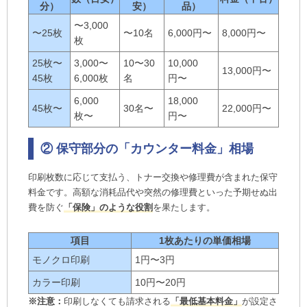
分）
安）
品）
〜3,000
〜25枚
〜10名
6,000円〜
8,000円〜
枚
25枚〜
3,000〜
10〜30
10,000
13,000円〜
45枚
6,000枚
名
円〜
6,000
18,000
45枚〜
30名〜
22,000円〜
枚〜
円〜
② 保守部分の「カウンター料金」相場
印刷枚数に応じて支払う、トナー交換や修理費が含まれた保守
料金です。高額な消耗品代や突然の修理費といった予期せぬ出
費を防ぐ
「保険」のような役割
を果たします。
項目
1枚あたりの単価相場
モノクロ印刷
1円〜3円
カラー印刷
10円〜20円
※注意：
印刷しなくても請求される
「最低基本料金」
が設定さ