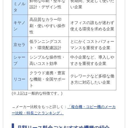
鮮明な印刷・堅牢な
長期間、安定して使いた
ミノル
設計・デザイン性
い企業
タ
高品質なカラー印
キヤノ
オフィスの誰もが迷わず
刷・使いやすい操作
ン
使える環境を求める企業
性
低ランニングコス
とにかくコストパフォー
京セラ
ト・環境配慮設計
マンスを重視する企業
シャー
シンプルな操作性・
中小企業など、導入しや
プ
高いコスト効率
すさを重視する企業
クラウド連携・豊富
テレワークなど多様な働
リコー
な機能・全国サポー
き方に対応したい企業
ト
(※上記は一般的な特徴です。)
→メーカー比較をもっと詳しく：
「複合機・コピー機のメーカ
ー比較・特長ごとランキング」