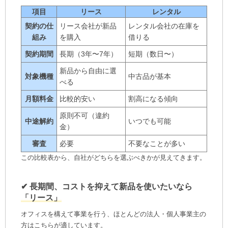
項目
リース
レンタル
契約の仕
リース会社が新品
レンタル会社の在庫を
組み
を購入
借りる
契約期間
長期（3年〜7年）
短期（数日〜）
新品から自由に選
対象機種
中古品が基本
べる
月額料金
比較的安い
割高になる傾向
原則不可（違約
中途解約
いつでも可能
金）
審査
必要
不要なことが多い
この比較表から、自社がどちらを選ぶべきかが見えてきます。
✔︎ 長期間、コストを抑えて新品を使いたいなら
「リース」
オフィスを構えて事業を行う、ほとんどの法人・個人事業主の
方はこちらが適しています。