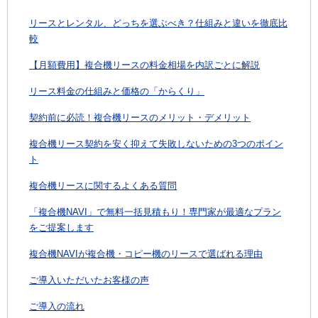
リースとレンタル、どっちを選ぶべき？仕組みと違いを徹底比
較
【月額費用】複合機リースの料金相場を内訳ごとに解説
リース料金の仕組みと価格の「からくり」
契約前に必読！複合機リースのメリット・デメリット
複合機リース契約を安く抑えて失敗しないための3つのポイン
ト
複合機リースに関するよくある質問
「複合機NAVI」で無料一括見積もり！専門家が最適なプラン
をご提案します
複合機NAVIが複合機・コピー機のリースで選ばれる理由
ご導入いただいたお客様の声
ご導入の流れ