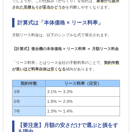
でしょうか。この仕組み（からくり）を知れば、
業者から提示
された見積もりが妥当かどうか
を判断しやすくなります。
計算式は「本体価格 × リース料率」
月額リース料金は、以下のシンプルな式で算出されます。
【計算式】複合機の本体価格 × リース料率 ＝ 月額リース料金
「リース料率」とはリース会社の手数料率のことで、
契約年数
が長いほど料率自体は安くなる
傾向があります。
契約年数
リース料率（目安）
3年
3.1% 〜 3.3%
5年
1.8% 〜 2.0%
7年
1.3% 〜 1.4%
【要注意】月額の安さだけで選ぶと損をす
る理由