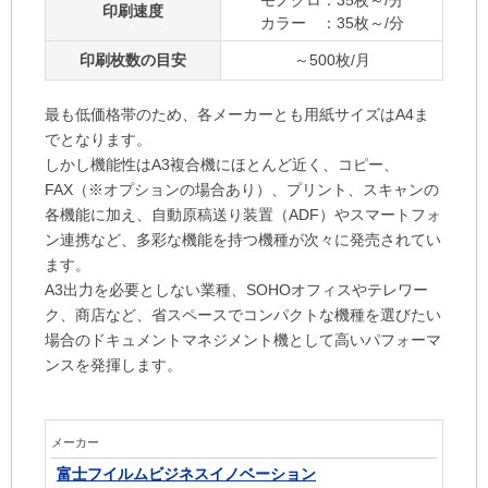
モノクロ：35枚～/分
印刷速度
カラー ：35枚～/分
印刷枚数の目安
～500枚/月
最も低価格帯のため、各メーカーとも用紙サイズはA4ま
でとなります。
しかし機能性はA3複合機にほとんど近く、コピー、
FAX（※オプションの場合あり）、プリント、スキャンの
各機能に加え、自動原稿送り装置（ADF）やスマートフォ
ン連携など、多彩な機能を持つ機種が次々に発売されてい
ます。
A3出力を必要としない業種、SOHOオフィスやテレワー
ク、商店など、省スペースでコンパクトな機種を選びたい
場合のドキュメントマネジメント機として高いパフォーマ
ンスを発揮します。
メーカー
富士フイルムビジネスイノベーション