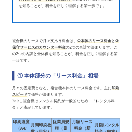
を知ることが、料金を正しく理解する第一歩です。
複合機のリースで月々支払う料金は、
①本体のリース料金
と
②
保守サービスのカウンター料金
の2つの合計で決まります。こ
の2つの内訳と全体像を知ることが、料金を正しく理解する第
一歩です。
① 本体部分の「リース料金」相場
月々の固定費となる、複合機本体のリース料金です。主に
印刷
スピード
で価格が決まります。
※中古複合機はレンタル契約が一般的なため、「レンタル料
金」と表記しています。
印刷速度
従業員規
月額リース
月間印刷枚
月額レンタル
（A4/
模（目
料金（新
数（目安）
料金（中古）