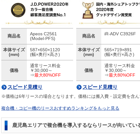
Apeos C2561
iR-ADV C3926F
商品名
商品名
(Model-PFS)
本体サイズ
587×650×1120
本体サイズ
565×719×891
(mm)
(幅×奥行×高さ)
(mm)
(幅×奥行×高さ)
通常リース料金
通常リース料金
価格
￥30,000～
価格
￥30,000～
⇒
最大80%OFF
⇒
最大80%OFF
スピード見積り
スピード見積り
※価格は6年リースの場合となります。価格には搬入費・設定費を含ん
複合機・コピー機のリースおすすめランキングをもっと見る
鹿児島エリアで複合機を導入するならリースが向いてい