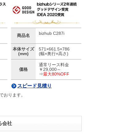
bizhub C287i
商品名
本体サイズ
571×661.5×786
(mm)
(幅×奥行×高さ)
通常リース料金
価格
￥29,000～
⇒
最大80%OFF
スピード見積り
でおります。
る会社