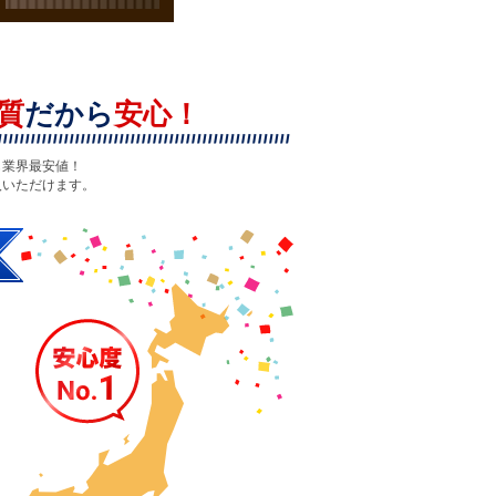
質
だから
安心！
も業界最安値！
入いただけます。