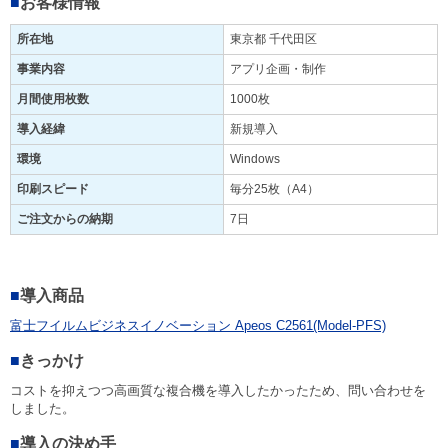
■
お客様情報
所在地
東京都 千代田区
事業内容
アプリ企画・制作
月間使用枚数
1000枚
導入経緯
新規導入
環境
Windows
印刷スピード
毎分25枚（A4）
ご注文からの納期
7日
■
導入商品
富士フイルムビジネスイノベーション Apeos C2561(Model-PFS)
■
きっかけ
コストを抑えつつ高画質な複合機を導入したかったため、問い合わせを
しました。
■
導入の決め手