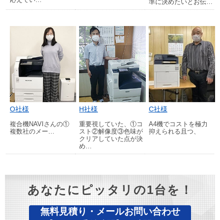
準に決めたいとお伝…
O社様
H社様
C社様
複合機NAVIさんの①
重要視していた、①コ
A4機でコストを極力
複数社のメー…
スト②解像度③色味が
抑えられる且つ、
クリアしていた点が決
め…
あなたにピッタリの1台を！
無料見積り・メールお問い合わせ