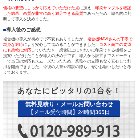
価格の要望にしっかり応えていただけた点
に加え、
印刷サンプルを確認
した結果、画質が非常に高く満足できる品質
であったため、総合的に判
断して導入を決めました。
■
導入後のご感想
複合機の導入が初めてで不安もありましたが、
複合機NAVIさんの丁寧で
親身な対応
により安心して進めることができました。
コスト面での要望
にも柔軟に対応
していただき、想像以上にきれいに印刷できる機種をご
提案いただけたことが導入の決め手です。導入から設置までスピーディ
ーで当日の対応もスムーズだったため、業務への支障もなく安心して利
用を開始できました。今後の入替や増設の際も、ぜひお願いしたいと考
えております。
あなたにピッタリの1台を！
無料見積り・メールお問い合わせ
【メール受付時間】24時間365日