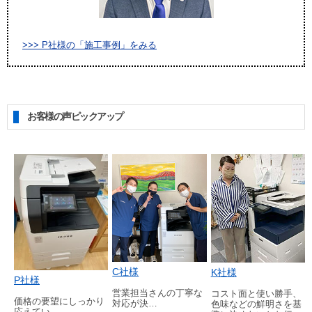
>>> P社様の「施工事例」をみる
お客様の声ピックアップ
C社様
K社様
P社様
営業担当さんの丁寧な
コスト面と使い勝手、
価格の要望にしっかり
対応が決…
色味などの鮮明さを基
応えてい…