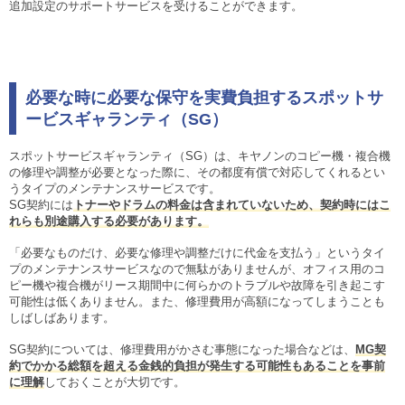
追加設定のサポートサービスを受けることができます。
必要な時に必要な保守を実費負担するスポットサ
ービスギャランティ（SG）
スポットサービスギャランティ（SG）は、キヤノンのコピー機・複合機
の修理や調整が必要となった際に、その都度有償で対応してくれるとい
うタイプのメンテナンスサービスです。
SG契約には
トナーやドラムの料金は含まれていないため、契約時にはこ
れらも別途購入する必要があります。
「必要なものだけ、必要な修理や調整だけに代金を支払う」というタイ
プのメンテナンスサービスなので無駄がありませんが、オフィス用のコ
ピー機や複合機がリース期間中に何らかのトラブルや故障を引き起こす
可能性は低くありません。また、修理費用が高額になってしまうことも
しばしばあります。
SG契約については、修理費用がかさむ事態になった場合などは、
MG契
約でかかる総額を超える金銭的負担が発生する可能性もあることを事前
に理解
しておくことが大切です。