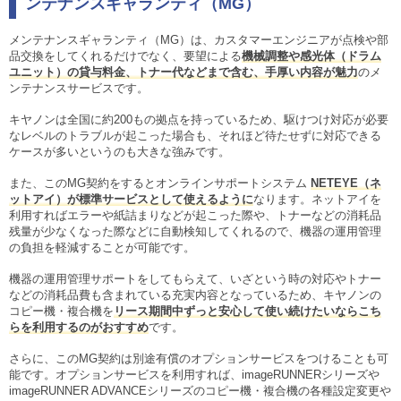
ンテナンスギャランティ（MG）
メンテナンスギャランティ（MG）は、カスタマーエンジニアが点検や部
品交換をしてくれるだけでなく、要望による
機械調整や感光体（ドラム
ユニット）の貸与料金、トナー代などまで含む、手厚い内容が魅力
のメ
ンテナンスサービスです。
キヤノンは全国に約200もの拠点を持っているため、駆けつけ対応が必要
なレベルのトラブルが起こった場合も、それほど待たせずに対応できる
ケースが多いというのも大きな強みです。
また、このMG契約をするとオンラインサポートシステム
NETEYE（ネ
ットアイ）が標準サービスとして使えるように
なります。ネットアイを
利用すればエラーや紙詰まりなどが起こった際や、トナーなどの消耗品
残量が少なくなった際などに自動検知してくれるので、機器の運用管理
の負担を軽減することが可能です。
機器の運用管理サポートをしてもらえて、いざという時の対応やトナー
などの消耗品費も含まれている充実内容となっているため、キヤノンの
コピー機・複合機を
リース期間中ずっと安心して使い続けたいならこち
らを利用するのがおすすめ
です。
さらに、このMG契約は別途有償のオプションサービスをつけることも可
能です。オプションサービスを利用すれば、imageRUNNERシリーズや
imageRUNNER ADVANCEシリーズのコピー機・複合機の各種設定変更や