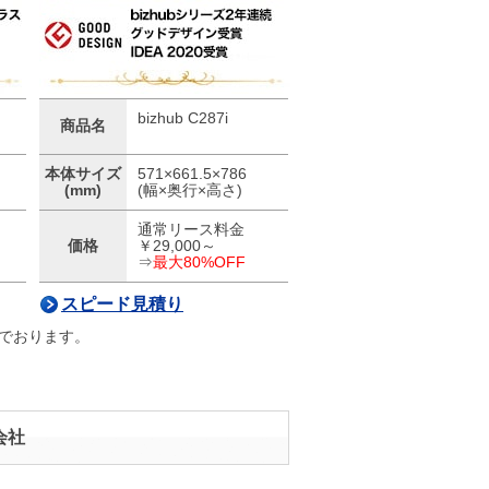
bizhub C287i
商品名
本体サイズ
571×661.5×786
(mm)
(幅×奥行×高さ)
通常リース料金
価格
￥29,000～
⇒
最大80%OFF
スピード見積り
でおります。
会社