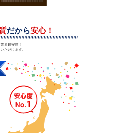
質
だから
安心！
も業界最安値！
入いただけます。