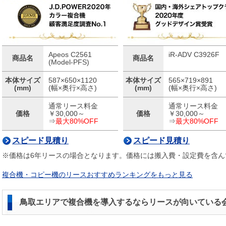
Apeos C2561
iR-ADV C3926F
商品名
商品名
(Model-PFS)
本体サイズ
587×650×1120
本体サイズ
565×719×891
(mm)
(幅×奥行×高さ)
(mm)
(幅×奥行×高さ)
通常リース料金
通常リース料金
価格
￥30,000～
価格
￥30,000～
⇒
最大80%OFF
⇒
最大80%OFF
スピード見積り
スピード見積り
※価格は6年リースの場合となります。価格には搬入費・設定費を含ん
複合機・コピー機のリースおすすめランキングをもっと見る
鳥取エリアで複合機を導入するならリースが向いている