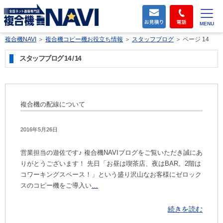
MENU
複合機NAVI
＞
複合機コピー機お役立ち情報
＞
スタッフブログ
＞
ページ 14
スタッフブログ 14 / 14
複合機の配線について
2016年5月26日
営業担当の遊佐です♪ 複合機NAVIブログをご覧いただき誠にあ
りがとうございます！ 先日「お昼は喫茶店、夜はBAR。2階は
コワーキングスペース！」という盛り沢山なお客様にゼロック
スのコピー機をご導入い
…
続きを読む