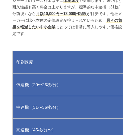
シャープのリース料金は主に
印刷速度
で変動します。速いほど
耐久性能も高く料金は上がりますが、標準的な中速機（31枚/
分前後）なら
月額10,000円〜13,000円程度
が目安です。他社メ
ーカーに比べ本体の定価設定が抑えられているため、
月々の負
担を軽減したい中小企業
にとっては非常に導入しやすい価格設
定です。
印刷速度
低速機（20〜26枚/分）
中速機（31〜36枚/分）
高速機（45枚/分〜）