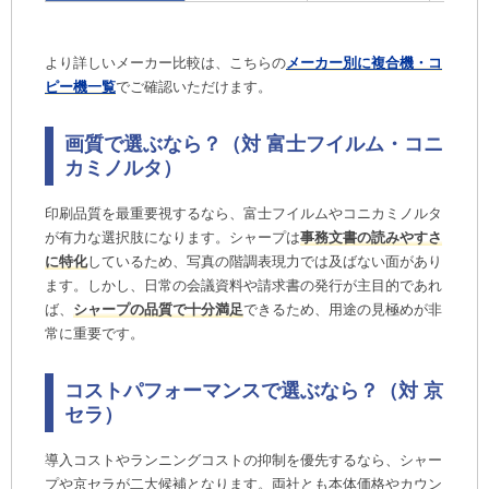
より詳しいメーカー比較は、こちらの
メーカー別に複合機・コ
ピー機一覧
でご確認いただけます。
画質で選ぶなら？（対 富士フイルム・コニ
カミノルタ）
印刷品質を最重要視するなら、富士フイルムやコニカミノルタ
が有力な選択肢になります。シャープは
事務文書の読みやすさ
に特化
しているため、写真の階調表現力では及ばない面があり
ます。しかし、日常の会議資料や請求書の発行が主目的であれ
ば、
シャープの品質で十分満足
できるため、用途の見極めが非
常に重要です。
コストパフォーマンスで選ぶなら？（対 京
セラ）
導入コストやランニングコストの抑制を優先するなら、シャー
プや京セラが二大候補となります。両社とも本体価格やカウン