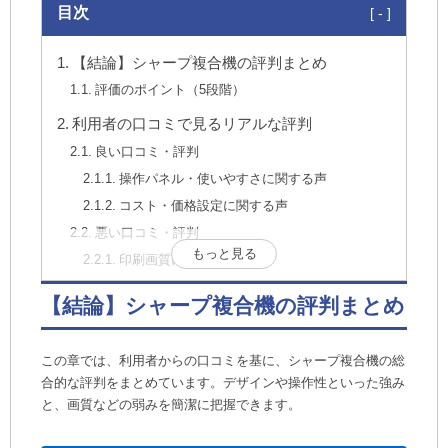
目次
【結論】シャープ複合機の評判まとめ
評価のポイント（5段階）
利用者の口コミで見るリアルな評判
良い口コミ・評判
操作パネル・使いやすさに関する声
コスト・価格設定に関する声
悪い口コミ・評判
もっと見る
印刷画質に関する声
大量印刷・紙詰まりに関する声
【結論】シャープ複合機の評判まとめ
主要メーカー6社と徹底比較！シャープの強み
と弱み
この章では、利用者からの口コミを基に、シャープ複合機の総
主要メーカーとの強み・弱み比較表
合的な評判をまとめています。デザインや操作性といった強み
画質で選ぶなら？（対 富士フイルム・コニカミノ
と、画質などの弱みを簡潔に把握できます。
ルタ）
コストパフォーマンスで選ぶなら？（対 京セラ）