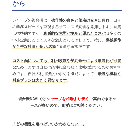
から
シャープの複合機は、
操作性の良さと価格の安さ
に優れ、日々
の業務スピードを重視するオフィスで真価を発揮します。画質
は標準的ですが、
直感的な大型パネルと優れたコスパ
は多くの
中小企業にとって大きな魅力となるでしょう。特に、
機械操作
が苦手な社員が多い現場
に最適な選択肢です。
コスト面についても、利用枚数や契約条件により最適化が可能
なため、まずは自社の条件に合わせて比較検討するのがおすす
めです。自社の利用状況や求める機能によって、
最適な機種や
料金プランは大きく異なります
。
複合機NAVIでは
シャープを相場より安く
ご案内できるケ
ースが多いので、まずはご相談ください。
「どの機種を選べばいいかわからない…」