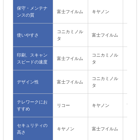
保守・メンテナ
コニカ
富士フイルム
キヤノン
ンスの質
タ
コニカミノル
使いやすさ
富士フイルム
キヤノ
タ
印刷、スキャン
コニカミノル
富士フイルム
リコー
スピードの速度
タ
コニカミノル
デザイン性
富士フイルム
キヤノ
タ
テレワークにお
リコー
キヤノン
富士フ
すすめ
セキュリティの
キヤノン
富士フイルム
リコー
高さ