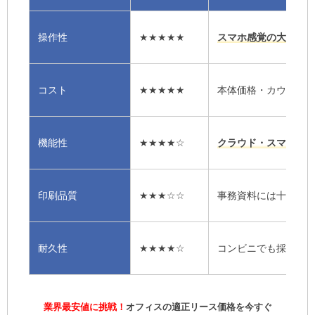
シャープ複合機に関するよくある質問（FAQ）
Q. シャープの複合機は他社より故障しやすいです
操作性
★★★★★
スマホ感覚の大型パ
か？
Q. リース料金の相場はいくらくらいですか？
Q. スマホからのプリント設定は難しいですか？
コスト
★★★★★
本体価格・カウンタ
Q. スキャンしたデータを直接メールで送れます
か？
Q. 中古のシャープ複合機を導入する際の注意点
機能性
★★★★☆
クラウド・スマホ連
は？
シャープ複合機選びは専門家への相談から
印刷品質
★★★☆☆
事務資料には十分だ
複合機NAVIが複合機・コピー機のリースで選ば
れる理由
業界最安値で一括見積りできるから、おトク！
耐久性
★★★★☆
コンビニでも採用さ
安心のメーカー公認！老舗の正規一次代理店
導入後のメンテナンスも最高品質だから安心！
複合機NAVIでご導入いただいたお客様の声
業界最安値に挑戦！
オフィスの適正リース価格を今すぐ