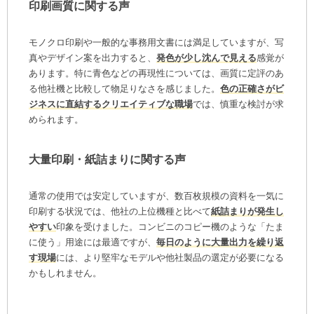
印刷画質に関する声
モノクロ印刷や一般的な事務用文書には満足していますが、写
真やデザイン案を出力すると、
発色が少し沈んで見える
感覚が
あります。特に青色などの再現性については、画質に定評のあ
る他社機と比較して物足りなさを感じました。
色の正確さがビ
ジネスに直結するクリエイティブな職場
では、慎重な検討が求
められます。
大量印刷・紙詰まりに関する声
通常の使用では安定していますが、数百枚規模の資料を一気に
印刷する状況では、他社の上位機種と比べて
紙詰まりが発生し
やすい
印象を受けました。コンビニのコピー機のような「たま
に使う」用途には最適ですが、
毎日のように大量出力を繰り返
す現場
には、より堅牢なモデルや他社製品の選定が必要になる
かもしれません。