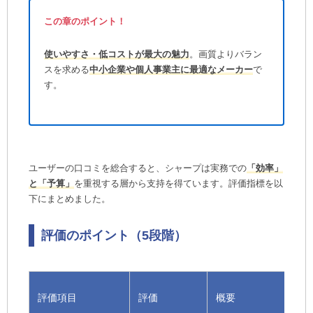
サポート体制で選ぶなら？（対 リコー・キヤノ
この章のポイント！
ン）
使いやすさ・低コストが最大の魅力
。画質よりバラン
シャープの人気機種ランキングTOP3
スを求める
中小企業や個人事業主に最適なメーカー
で
■1位 使い勝手に配慮したデザインで人にやさし
す。
い
■2位 安定した高画質出力で高クオリティを実現
■3位 速く美しく。高品質高性能でオフィスを効
率化
シャープ複合機のリース料金とカウンター料金
ユーザーの口コミを総合すると、シャープは実務での
「効率」
の相場
と「予算」
を重視する層から支持を得ています。評価指標を以
下にまとめました。
リース料金の目安
カウンター料金の目安
評価のポイント（5段階）
料金を安く抑える3つのポイント
導入前に確認すべき保守・サポート体制
シャープ特有の代理店保守とメーカー対応
評価項目
評価
概要
故障を未然に防ぐリモート診断機能