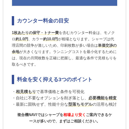
カウンター料金の目安
1枚あたりの保守・トナー費
を含むカウンター料金は、モノク
ロ
約1.0円
、カラー
約10.0円
が相場となります。シャープは代
理店間の競争が激しいため、印刷枚数が多い場合は
単価交渉の
余地
が大きくなります。ランニングコストを最小化するために
は、現在の月間枚数を正確に把握し、最適な条件で見積もりを
取るべきです。
料金を安く抑える3つのポイント
・
相見積もり
で基準価格と条件を可視化
・自社に不要なオプションを削ぎ落とし、
必要機能を精査
・最新に固執せず、性能十分な
型落ちモデル
の活用も検討
複合機NAVIではシャープを
相場より安く
ご案内できるケ
ースが多いので、まずはご相談ください。