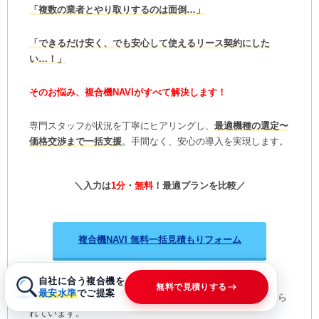
「複数の業者とやり取りするのは面倒…」
「できるだけ安く、でも安心して使えるリース契約にした
い…！」
そのお悩み、複合機NAVIがすべて解決します！
専門スタッフが状況を丁寧にヒアリングし、
最適機種の選定〜
価格交渉まで一括支援
。手間なく、安心の導入を実現します。
＼入力は
1分
・
無料
！最適プランを比較／
複合機NAVI 無料一括見積もりフォーム
自社に合う複合機を
無料で見積りする
最安水準
でご提案
お客様満足度97.4%！
その信頼は、多数のお客様の声に支えら
れています。