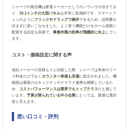
シャープの複合機は家電メーカーとしてのノウハウが活きてお
り、
10.1インチの大型パネル
は非常に直感的です。スマートフ
ォンのように
フリックやドラッグで操作
できるため、説明書を
読まずに使いこなせました。よく使う機能だけをホーム画面に
配置する設定も容易で、
事務作業の効率が飛躍的に向上
してい
ます。
コスト・価格設定に関する声
他社メーカーの見積もりと比較した際、シャープは本体のリー
ス料金だけでなく
カウンター単価も安価
に提示されました。機
能面は最新のセキュリティやクラウド連携を網羅しているた
め、
コストパフォーマンスは業界でもトップクラス
だと感じて
います。
予算が限られている中小企業
にとっては、最適な選択
肢と言えます。
悪い口コミ・評判