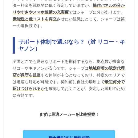
ター料金を戦略的に低く設定していますが、
操作パネルの分か
りやすさやスマホ連携の充実度
ではシャープに分があります。
機能性と低コストを両立
させたい組織にとって、シャープは第
一の選択肢です。
サポート体制で選ぶなら？（対 リコー・キ
ヤノン）
全国どこでも迅速なサポートを期待するなら、拠点数が豊富な
リコーやキヤノンが安心です。シャープは
地域密着の認定代理
店が保守を担当
する体制が中心となっており、特定のエリアで
は迅速な対応が可能です。契約前に自社の場所まで
最短何分で
駆けつけられるか
を確認しておくことが、安定した運用のため
に有効です。
まずは最適メーカーを比較提案！
複合機NAVIに無料相談