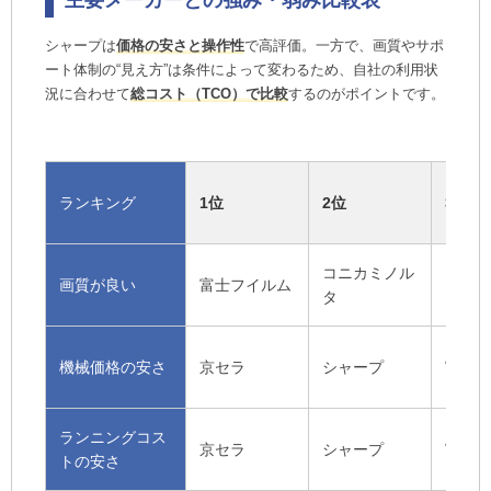
主要メーカーとの強み・弱み比較表
シャープは
価格の安さと操作性
で高評価。一方で、画質やサポ
ート体制の“見え方”は条件によって変わるため、自社の利用状
況に合わせて
総コスト（TCO）で比較
するのがポイントです。
ランキング
1位
2位
3位
コニカミノル
画質が良い
富士フイルム
キヤノ
タ
機械価格の
安さ
京セラ
シャープ
富士フ
ランニングコス
京セラ
シャープ
富士フ
トの安さ