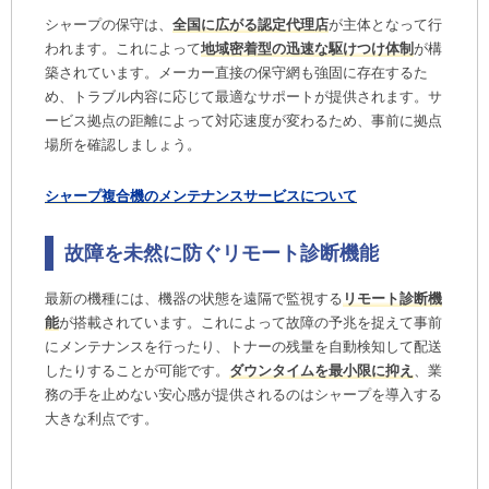
シャープの保守は、
全国に広がる認定代理店
が主体となって行
われます。これによって
地域密着型の迅速な駆けつけ体制
が構
築されています。メーカー直接の保守網も強固に存在するた
め、トラブル内容に応じて最適なサポートが提供されます。サ
ービス拠点の距離によって対応速度が変わるため、事前に拠点
場所を確認しましょう。
シャープ複合機のメンテナンスサービスについて
故障を未然に防ぐリモート診断機能
最新の機種には、機器の状態を遠隔で監視する
リモート診断機
能
が搭載されています。これによって故障の予兆を捉えて事前
にメンテナンスを行ったり、トナーの残量を自動検知して配送
したりすることが可能です。
ダウンタイムを最小限に抑え
、業
務の手を止めない安心感が提供されるのはシャープを導入する
大きな利点です。