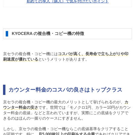
初めての導入（購入）で気を付けたいポイント
KYOCERA の複合機・コピー機の特徴
京セラの複合機・コピー機には
コスパが高く、長寿命で立ち上がりや印
刷速度が優れている
というメリットがあります。
カウンター料金のコスパの良さはトップクラス
京セラの複合機・コピー機の最大のメリットとして挙げられるのが、
カ
ウンター料金の安さ
です。世間では「モノクロ1円、カラー10円がカウン
ター料金の底値」などと言われていますが、実際にこの底値をクリアで
きるのはほんの一握りのケースにすぎません。
しかし、京セラの複合機・コピー機ならこの底値基準をクリアすること
が可能です。特に、
月5,000枚以上の印刷をする企業
であればクリアでき