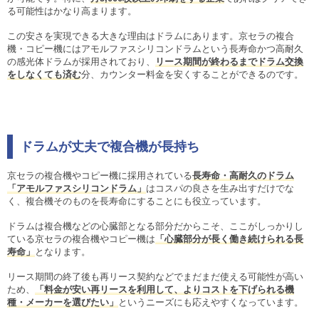
る可能性はかなり高まります。
この安さを実現できる大きな理由はドラムにあります。京セラの複合
機・コピー機にはアモルファスシリコンドラムという長寿命かつ高耐久
の感光体ドラムが採用されており、
リース期間が終わるまでドラム交換
をしなくても済む
分、カウンター料金を安くすることができるのです。
ドラムが丈夫で複合機が長持ち
京セラの複合機やコピー機に採用されている
長寿命・高耐久のドラム
「アモルファスシリコンドラム」
はコスパの良さを生み出すだけでな
く、複合機そのものを長寿命にすることにも役立っています。
ドラムは複合機などの心臓部となる部分だからこそ、ここがしっかりし
ている京セラの複合機やコピー機は
「心臓部分が長く働き続けられる長
寿命」
となります。
リース期間の終了後も再リース契約などでまだまだ使える可能性が高い
ため、
「料金が安い再リースを利用して、よりコストを下げられる機
種・メーカーを選びたい」
というニーズにも応えやすくなっています。