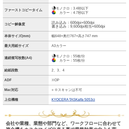
モノクロ：3.4秒以下
ファーストコピータイム
カラー：4.7秒以下
読み込み：600dpi×600dpi
コピー解像度
書き込み：9,600dpi相当×600dpi
本体サイズ(mm)
幅648×奥行767×高さ747 mm
最大用紙サイズ
A3カラー
モノクロ：55枚/分
連続複写枚数(A4)
カラー：55枚/分
給紙段数
2、3、4
ADF
※OP
Mac対応
○ ※スキャンは不可
上位機種
KYOCERA TASKalfa 5053ci
会社や業種、業態や部門など、ワークフローに合わせて