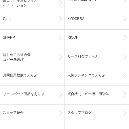
KONICA MINOLTA
富士フイルムビジネス
イノベーション
Canon
KYOCERA
SHARP
RICOH
はじめての複合機
リース料金でえらぶ
コピー機選び
月間使用枚数でえらぶ
人気ランキングでえらぶ
リースパック商品をえらぶ
複合機（コピー機）用語集
スタッフ紹介
スタッフブログ