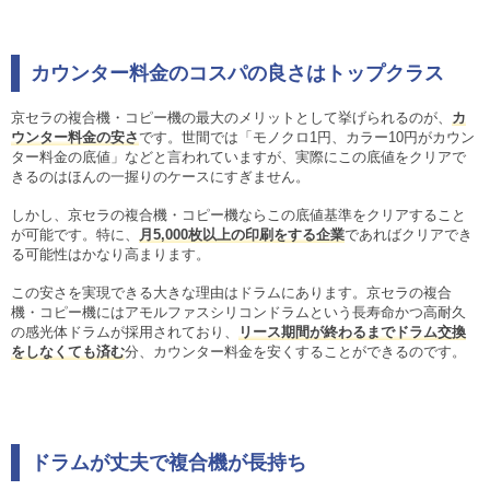
カウンター料金のコスパの良さはトップクラス
京セラの複合機・コピー機の最大のメリットとして挙げられるのが、
カ
ウンター料金の安さ
です。世間では「モノクロ1円、カラー10円がカウン
ター料金の底値」などと言われていますが、実際にこの底値をクリアで
きるのはほんの一握りのケースにすぎません。
しかし、京セラの複合機・コピー機ならこの底値基準をクリアすること
が可能です。特に、
月5,000枚以上の印刷をする企業
であればクリアでき
る可能性はかなり高まります。
この安さを実現できる大きな理由はドラムにあります。京セラの複合
機・コピー機にはアモルファスシリコンドラムという長寿命かつ高耐久
の感光体ドラムが採用されており、
リース期間が終わるまでドラム交換
をしなくても済む
分、カウンター料金を安くすることができるのです。
ドラムが丈夫で複合機が長持ち