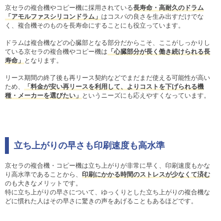
京セラの複合機やコピー機に採用されている
長寿命・高耐久のドラム
「アモルファスシリコンドラム」
はコスパの良さを生み出すだけでな
く、複合機そのものを長寿命にすることにも役立っています。
ドラムは複合機などの心臓部となる部分だからこそ、ここがしっかりし
ている京セラの複合機やコピー機は
「心臓部分が長く働き続けられる長
寿命」
となります。
リース期間の終了後も再リース契約などでまだまだ使える可能性が高い
ため、
「料金が安い再リースを利用して、よりコストを下げられる機
種・メーカーを選びたい」
というニーズにも応えやすくなっています。
立ち上がりの早さも印刷速度も高水準
京セラの複合機・コピー機は立ち上がりが非常に早く、印刷速度もかな
り高水準であることから、
印刷にかかる時間のストレスが少なくて済む
のも大きなメリットです。
特に立ち上がりの早さについて、ゆっくりとした立ち上がりの複合機な
どに慣れた人はその早さに驚きの声をあげることもあるほどです。