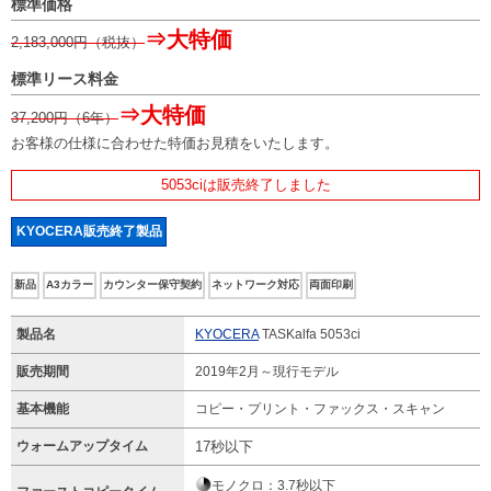
標準価格
⇒大特価
2,183,000
円（税抜）
標準リース料金
⇒大特価
37,200
円（6年）
お客様の仕様に合わせた特価お見積をいたします。
5053ciは販売終了しました
KYOCERA販売終了製品
新品
A3カラー
カウンター保守契約
ネットワーク対応
両面印刷
製品名
KYOCERA
TASKalfa 5053ci
販売期間
2019年2月～現行モデル
基本機能
コピー・プリント・ファックス・スキャン
ウォームアップタイム
17秒以下
モノクロ：3.7秒以下