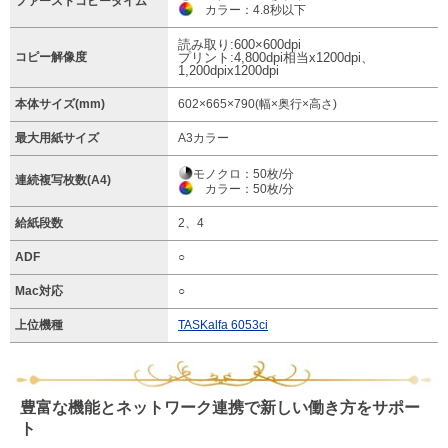
ファーストコピータイム
カラー：4.8秒以下
読み取り:600×600dpi
コピー解像度
プリント:4,800dpi相当x1200dpi、
1,200dpix1200dpi
本体サイズ(mm)
602×665×790(幅×奥行×高さ)
最大用紙サイズ
A3カラー
モノクロ：50枚/分
連続複写枚数(A4)
カラー：50枚/分
給紙段数
2、4
ADF
○
Mac対応
○
上位機種
TASKalfa 6053ci
豊富な機能とネットワーク連携で新しい働き方をサポー
ト