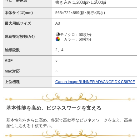
コピー解像度
書き込み:1,200dpi×1,200dpi
本体サイズ(mm)
565×722×899(幅×奥行×高さ)
最大用紙サイズ
A3
モノクロ：60枚/分
連続複写枚数(A4)
カラー：60枚/分
給紙段数
2、4
ADF
○
Mac対応
○
上位機種
Canon imageRUNNER ADVANCE DX C5870F
基本性能を高め、ビジネスワークを支える
基本性能をさらに高め、多彩で高効率なビジネスワークを支え、高生
産性に応える中核モデル。