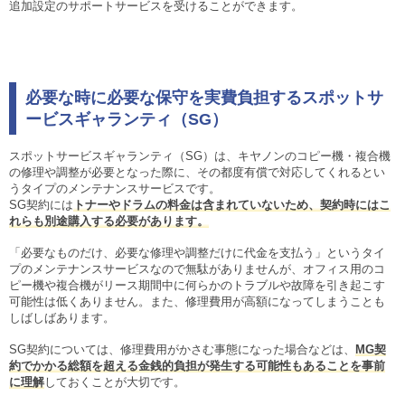
追加設定のサポートサービスを受けることができます。
必要な時に必要な保守を実費負担するスポットサ
ービスギャランティ（SG）
スポットサービスギャランティ（SG）は、キヤノンのコピー機・複合機
の修理や調整が必要となった際に、その都度有償で対応してくれるとい
うタイプのメンテナンスサービスです。
SG契約には
トナーやドラムの料金は含まれていないため、契約時にはこ
れらも別途購入する必要があります。
「必要なものだけ、必要な修理や調整だけに代金を支払う」というタイ
プのメンテナンスサービスなので無駄がありませんが、オフィス用のコ
ピー機や複合機がリース期間中に何らかのトラブルや故障を引き起こす
可能性は低くありません。また、修理費用が高額になってしまうことも
しばしばあります。
SG契約については、修理費用がかさむ事態になった場合などは、
MG契
約でかかる総額を超える金銭的負担が発生する可能性もあることを事前
に理解
しておくことが大切です。