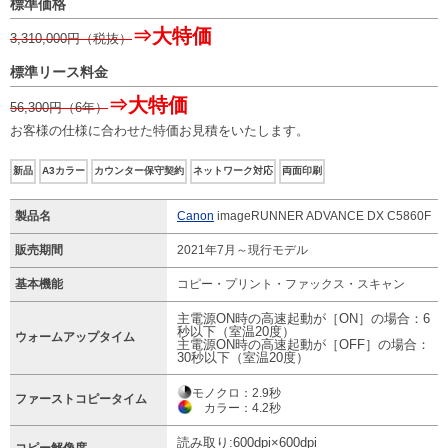
標準価格
⇒大特価
3,310,000
円（税抜）
標準リース料金
⇒大特価
56,300
円（6年）
お客様の仕様に合わせた特価お見積をいたします。
新品
A3カラー
カウンター保守契約
ネットワーク対応
両面印刷
製品名
Canon
imageRUNNER ADVANCE DX C5860F
販売期間
2021年7月～現行モデル
基本機能
コピー・プリント・ファックス・スキャン
主電源ON時の高速起動が［ON］の場合：6
秒以下（室温20度）
ウォームアップタイム
主電源ON時の高速起動が［OFF］の場合：
30秒以下（室温20度）
モノクロ：2.9秒
ファーストコピータイム
カラー：4.2秒
読み取り:600dpi×600dpi