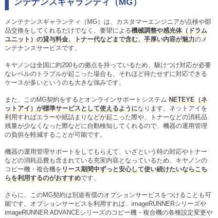
ンテナンスギャランティ（MG）
メンテナンスギャランティ（MG）は、カスタマーエンジニアが点検や部
品交換をしてくれるだけでなく、要望による
機械調整や感光体（ドラム
ユニット）の貸与料金、トナー代などまで含む、手厚い内容が魅力
のメ
ンテナンスサービスです。
キヤノンは全国に約200もの拠点を持っているため、駆けつけ対応が必要
なレベルのトラブルが起こった場合も、それほど待たせずに対応できる
ケースが多いというのも大きな強みです。
また、このMG契約をするとオンラインサポートシステム
NETEYE（ネ
ットアイ）が標準サービスとして使えるように
なります。ネットアイを
利用すればエラーや紙詰まりなどが起こった際や、トナーなどの消耗品
残量が少なくなった際などに自動検知してくれるので、機器の運用管理
の負担を軽減することが可能です。
機器の運用管理サポートをしてもらえて、いざという時の対応やトナー
などの消耗品費も含まれている充実内容となっているため、キヤノンの
コピー機・複合機を
リース期間中ずっと安心して使い続けたいならこち
らを利用するのがおすすめ
です。
さらに、このMG契約は別途有償のオプションサービスをつけることも可
能です。オプションサービスを利用すれば、imageRUNNERシリーズや
imageRUNNER ADVANCEシリーズのコピー機・複合機の各種設定変更や