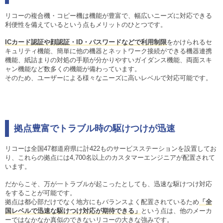
リコーの複合機・コピー機は機能が豊富で、幅広いニーズに対応できる
利便性を備えているという点もメリットのひとつです。
ICカード認証や顔認証・ID・パスワードなどで利用制限
をかけられるセ
キュリティ機能、簡単に他の機器とネットワーク接続ができる機器連携
機能、紙詰まりの対処の手順が分かりやすいガイダンス機能、両面スキ
ャン機能など数多くの機能が備わっています。
そのため、ユーザーによる様々なニーズに高いレベルで対応可能です。
拠点豊富でトラブル時の駆けつけが迅速
リコーは全国47都道府県に計422ものサービスステーションを設置してお
り、これらの拠点には4,700名以上のカスタマーエンジニアが配置されて
います。
だからこそ、万が一トラブルが起こったとしても、迅速な駆けつけ対応
をすることが可能です。
拠点は都心部だけでなく地方にもバランスよく配置されているため
「全
国レベルで迅速な駆けつけ対応が期待できる」
という点は、他のメーカ
ーではなかなか真似のできないリコーの大きな強みです。