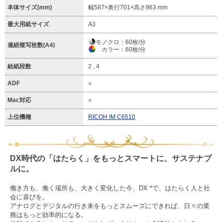
本体サイズ(mm)
幅587×奥行701×高さ963 mm
最大用紙サイズ
A3
モノクロ：60枚/分
連続複写枚数(A4)
カラー：60枚/分
給紙段数
2 , 4
ADF
○
Mac対応
○
上位機種
RICOH IM C6510
DX時代の「はたらく」をもっとスマートに、サステナブ
ルに。
働き方も、働く場所も、大きく変化した今、DX *で、はたらく人と社
会に喜びを。
アナログとデジタルの行き来をもっとスムーズにできれば、日々の業
務はもっと効率的になる。