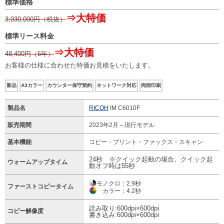
標準価格
⇒大特価
3,030,000
円（税抜）
標準リース料金
⇒大特価
48,400
円（6年）
お客様の仕様に合わせた特価お見積をいたします。
新品
A3カラー
カウンター保守契約
ネットワーク対応
両面印刷
製品名
RICOH
IM C6010F
販売期間
2023年2月～現行モデル
基本機能
コピー・プリント・ファックス・スキャン
24秒 ※クイック起動の場合。クイック起
ウォームアップタイム
動オフ時は55秒
モノクロ：2.9秒
ファーストコピータイム
カラー：4.2秒
読み取り:600dpi×600dpi
コピー解像度
書き込み:600dpi×600dpi