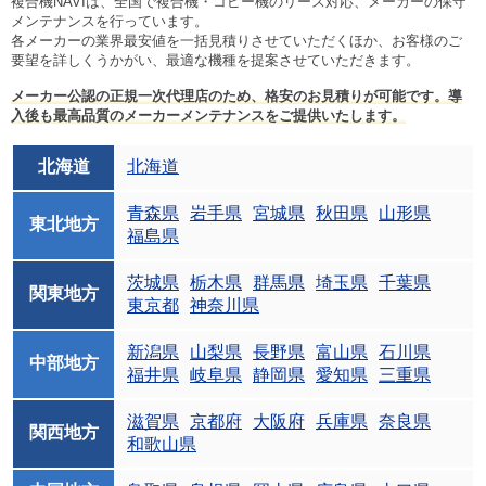
複合機NAVIは、全国で複合機・コピー機のリース対応、メーカーの保守
メンテナンスを行っています。
各メーカーの業界最安値を一括見積りさせていただくほか、お客様のご
要望を詳しくうかがい、最適な機種を提案させていただきます。
メーカー公認の正規一次代理店のため、格安のお見積りが可能です。導
入後も最高品質のメーカーメンテナンスをご提供いたします。
北海道
北海道
青森県
岩手県
宮城県
秋田県
山形県
東北地方
福島県
茨城県
栃木県
群馬県
埼玉県
千葉県
関東地方
東京都
神奈川県
新潟県
山梨県
長野県
富山県
石川県
中部地方
福井県
岐阜県
静岡県
愛知県
三重県
滋賀県
京都府
大阪府
兵庫県
奈良県
関西地方
和歌山県