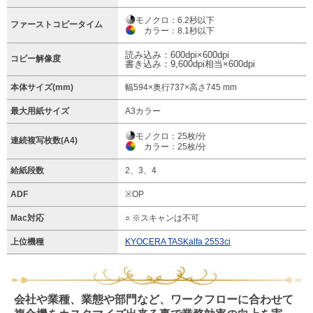
モノクロ：6.2秒以下
ファーストコピータイム
カラー：8.1秒以下
読み込み：600dpi×600dpi
コピー解像度
書き込み：9,600dpi相当×600dpi
本体サイズ(mm)
幅594×奥行737×高さ745 mm
最大用紙サイズ
A3カラー
モノクロ：25枚/分
連続複写枚数(A4)
カラー：25枚/分
給紙段数
2、3、4
ADF
※OP
Mac対応
○ ※スキャンは不可
上位機種
KYOCERA TASKalfa 2553ci
会社や業種、業態や部門など、ワークフローに合わせて