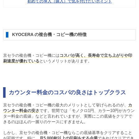
初めての導入（購入）で気を付けたいポイント
KYOCERA の複合機・コピー機の特徴
京セラの複合機・コピー機には
コスパが高く、長寿命で立ち上がりや印
刷速度が優れている
というメリットがあります。
カウンター料金のコスパの良さはトップクラス
京セラの複合機・コピー機の最大のメリットとして挙げられるのが、
カ
ウンター料金の安さ
です。世間では「モノクロ1円、カラー10円がカウン
ター料金の底値」などと言われていますが、実際にこの底値をクリアで
きるのはほんの一握りのケースにすぎません。
しかし、京セラの複合機・コピー機ならこの底値基準をクリアすること
が可能です。特に、
月5,000枚以上の印刷をする企業
であればクリアでき