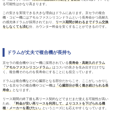
る可能性はかなり高まります。
この安さを実現できる大きな理由はドラムにあります。京セラの複合
機・コピー機にはアモルファスシリコンドラムという長寿命かつ高耐久
の感光体ドラムが採用されており、
リース期間が終わるまでドラム交換
をしなくても済む
分、カウンター料金を安くすることができるのです。
ドラムが丈夫で複合機が長持ち
京セラの複合機やコピー機に採用されている
長寿命・高耐久のドラム
「アモルファスシリコンドラム」
はコスパの良さを生み出すだけでな
く、複合機そのものを長寿命にすることにも役立っています。
ドラムは複合機などの心臓部となる部分だからこそ、ここがしっかりし
ている京セラの複合機やコピー機は
「心臓部分が長く働き続けられる長
寿命」
となります。
リース期間の終了後も再リース契約などでまだまだ使える可能性が高い
ため、
「料金が安い再リースを利用して、よりコストを下げられる機
種・メーカーを選びたい」
というニーズにも応えやすくなっています。