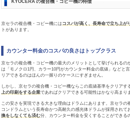
KYOCERA の複合機・コピー機の特徴
京セラの複合機・コピー機には
コスパが高く、長寿命で立ち上が
トがあります。
カウンター料金のコスパの良さはトップクラス
京セラの複合機・コピー機の最大のメリットとして挙げられるの
は「モノクロ1円、カラー10円がカウンター料金の底値」などと
リアできるのはほんの一握りのケースにすぎません。
しかし、京セラの複合機・コピー機ならこの底値基準をクリアす
上の印刷をする企業
であればクリアできる可能性はかなり高まり
この安さを実現できる大きな理由はドラムにあります。京セラの
コンドラムという長寿命かつ高耐久の感光体ドラムが採用されて
換をしなくても済む
分、カウンター料金を安くすることができる