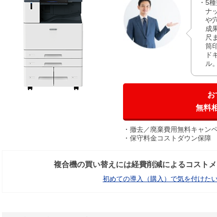
5
ナ
や
成
尺
筒
ド
ル
お
無料
撤去／廃棄費用無料キャン
保守料金コストダウン保障
複合機の買い替えには経費削減によるコストメ
初めての導入（購入）で気を付けた