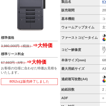
製品名
K
販売期間
2
基本機能
コ
ウォームアップタイム
主
ファーストコピータイム
標準価格
⇒大特価
3,980,000
円（税抜）
読
コピー解像度
プ
標準リース料金
本体サイズ(mm)
6
⇒大特価
67,660
円（6年）
お客様の仕様に合わせた特価お見積を
最大用紙サイズ
A
いたします。
連続複写枚数(A4)
8052ciは販売終了しました
給紙段数
2
ADF
○