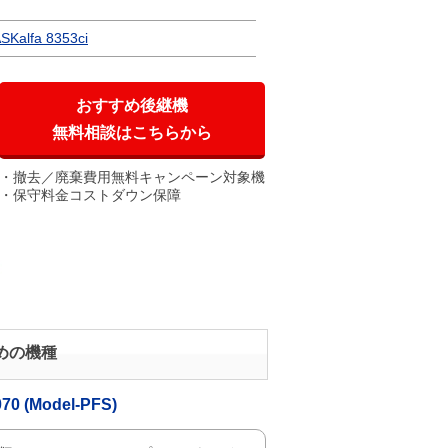
SKalfa 8353ci
おすすめ後継機
無料相談はこちらから
撤去／廃棄費用無料キャンペーン対象機
保守料金コストダウン保障
すめの機種
070 (Model-PFS)