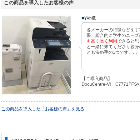
この商品を導入したお客様の声
■
Y社様
各メーカーの特徴などを丁
果、総合的に学生のニーズ
も高く長く利用
できると思
と一緒に来てくださり親身
とも決め手の1つです。…
【ご導入商品】
DocuCentre-Ⅵ C7771PFS
この商品を導入した「お客様の声」を見る