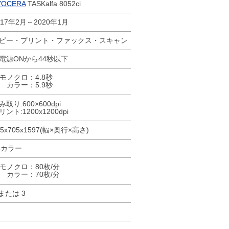
YOCERA
TASKalfa 8052ci
017年2月～2020年1月
ピー・プリント・ファックス・スキャン
電源ONから44秒以下
モノクロ：4.8秒
カラー：5.9秒
み取り:600×600dpi
リント:1200x1200dpi
85x705x1597(幅×奥行×高さ)
3カラー
モノクロ：80枚/分
カラー：70枚/分
 または 3