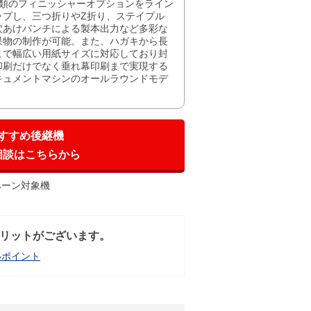
種類のフィニッシャーオプションをライン
ップし、三つ折りやZ折り、ステイプル
穴あけパンチによる製本出力など多彩な
果物の制作が可能。また、ハガキから長
まで幅広い用紙サイズに対応しており封
印刷だけでなく垂れ幕印刷まで実現する
キュメントマシンのオールラウンドモデ
。
すすめ後継機
相談はこちらから
ペーン対象機
リットがございます。
いポイント