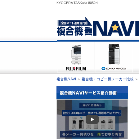
KYOCERA TASKalfa 8052ci
複合機NAVI
＞
複合機・コピー機メーカー比較