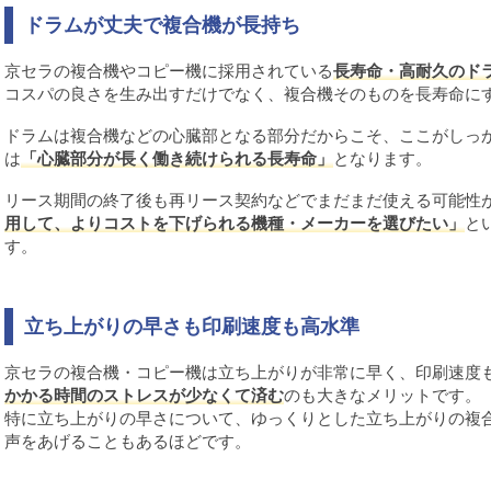
ドラムが丈夫で複合機が長持ち
京セラの複合機やコピー機に採用されている
長寿命・高耐久のド
コスパの良さを生み出すだけでなく、複合機そのものを長寿命に
ドラムは複合機などの心臓部となる部分だからこそ、ここがしっ
は
「心臓部分が長く働き続けられる長寿命」
となります。
リース期間の終了後も再リース契約などでまだまだ使える可能性
用して、よりコストを下げられる機種・メーカーを選びたい」
と
す。
立ち上がりの早さも印刷速度も高水準
京セラの複合機・コピー機は立ち上がりが非常に早く、印刷速度
かかる時間のストレスが少なくて済む
のも大きなメリットです。
特に立ち上がりの早さについて、ゆっくりとした立ち上がりの複
声をあげることもあるほどです。