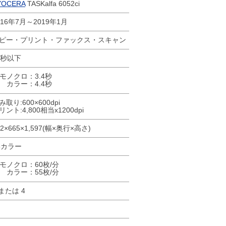
YOCERA
TASKalfa 6052ci
016年7月～2019年1月
ピー・プリント・ファックス・スキャン
7秒以下
モノクロ：3.4秒
カラー：4.4秒
み取り:600×600dpi
リント:4,800相当x1200dpi
02×665×1,597(幅×奥行×高さ)
3カラー
モノクロ：60枚/分
カラー：55枚/分
 または 4