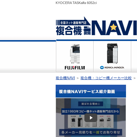
KYOCERA TASKalfa 6052ci
複合機NAVI
＞
複合機・コピー機メーカー比較