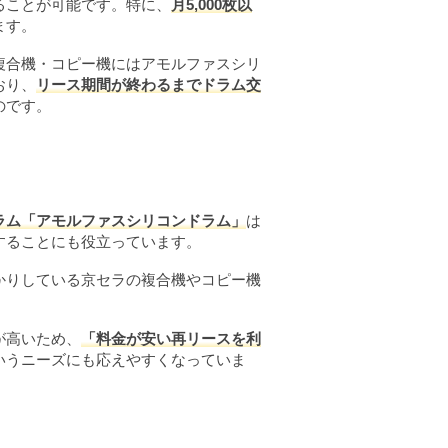
ることが可能です。特に、
月5,000枚以
ます。
複合機・コピー機にはアモルファスシリ
おり、
リース期間が終わるまでドラム交
のです。
ラム「アモルファスシリコンドラム」
は
することにも役立っています。
かりしている京セラの複合機やコピー機
が高いため、
「料金が安い再リースを利
いうニーズにも応えやすくなっていま