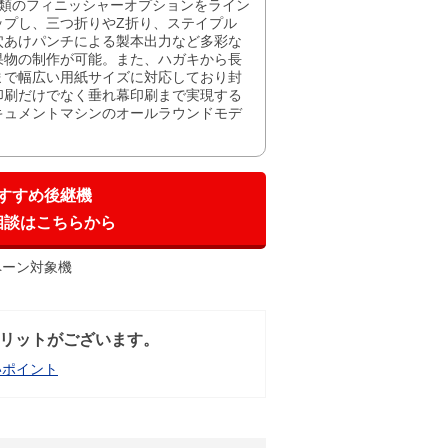
種類のフィニッシャーオプションをライン
ップし、三つ折りやZ折り、ステイプル
穴あけパンチによる製本出力など多彩な
果物の制作が可能。また、ハガキから長
まで幅広い用紙サイズに対応しており封
印刷だけでなく垂れ幕印刷まで実現する
キュメントマシンのオールラウンドモデ
。
すすめ後継機
相談はこちらから
ペーン対象機
リットがございます。
いポイント