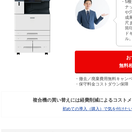
5
ナ
や
成
尺
筒
ド
ル
お
無料
撤去／廃棄費用無料キャン
保守料金コストダウン保障
複合機の買い替えには経費削減によるコストメ
初めての導入（購入）で気を付けた