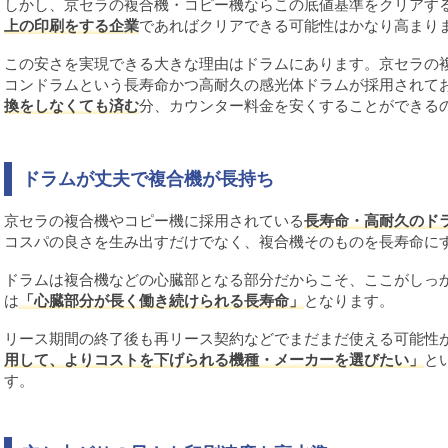
しかし、京セラの複合機・コピー機ならこの底値基準をクリアす
上の印刷をする企業
であればクリアできる可能性はかなり高まり
この安さを実現できる大きな理由はドラムにあります。京セラの
コンドラムという長寿命かつ高耐久の感光体ドラムが採用されて
換をしなくても済む
分、カウンター料金を安くすることができる
ドラムが丈夫で複合機が長持ち
京セラの複合機やコピー機に採用されている
長寿命・高耐久のド
コスパの良さを生み出すだけでなく、複合機そのものを長寿命に
ドラムは複合機などの心臓部となる部分だからこそ、ここがしっ
は
「心臓部分が長く働き続けられる長寿命」
となります。
リース期間の終了後も再リース契約などでまだまだ使える可能性
用して、よりコストを下げられる機種・メーカーを選びたい」
と
す。