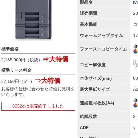
製品名
K
販売期間
2
基本機能
コ
ウォームアップタイム
1
ファーストコピータイム
標準価格
⇒大特価
2,185,000
円（税抜）
読
コピー解像度
プ
標準リース料金
本体サイズ(mm)
6
⇒大特価
37,150
円（6年）
お客様の仕様に合わせた特価お見積を
最大用紙サイズ
A
いたします。
連続複写枚数(A4)
6052ciは販売終了しました
給紙段数
2
ADF
○