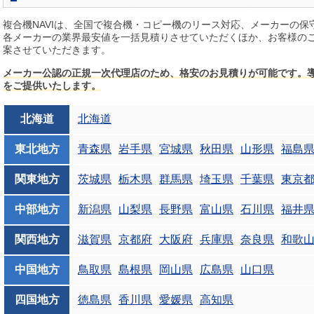
複合機NAVIは、全国で複合機・コピー機のリース対応、メーカーの
各メーカーの業界最安値を一括見積りさせていただくほか、お客様の
案させていただきます。
メーカー公認の正規一次代理店のため、格安のお見積りが可能です。
をご提供いたします。
北海道
北海道
東北地方
青森県
岩手県
宮城県
秋田県
山形県
福島
関東地方
茨城県
栃木県
群馬県
埼玉県
千葉県
東京
中部地方
新潟県
山梨県
長野県
富山県
石川県
福井
関西地方
滋賀県
京都府
大阪府
兵庫県
奈良県
和歌
中国地方
鳥取県
島根県
岡山県
広島県
山口県
四国地方
徳島県
香川県
愛媛県
高知県