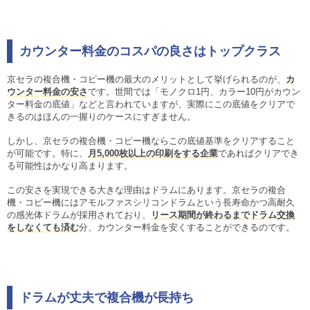
カウンター料金のコスパの良さはトップクラス
京セラの複合機・コピー機の最大のメリットとして挙げられるのが、
カ
ウンター料金の安さ
です。世間では「モノクロ1円、カラー10円がカウン
ター料金の底値」などと言われていますが、実際にこの底値をクリアで
きるのはほんの一握りのケースにすぎません。
しかし、京セラの複合機・コピー機ならこの底値基準をクリアすること
が可能です。特に、
月5,000枚以上の印刷をする企業
であればクリアでき
る可能性はかなり高まります。
この安さを実現できる大きな理由はドラムにあります。京セラの複合
機・コピー機にはアモルファスシリコンドラムという長寿命かつ高耐久
の感光体ドラムが採用されており、
リース期間が終わるまでドラム交換
をしなくても済む
分、カウンター料金を安くすることができるのです。
ドラムが丈夫で複合機が長持ち