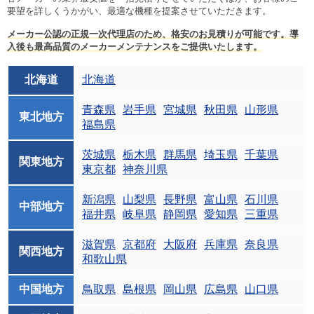
要望を詳しくうかがい、最適な機種を提案させていただきます。
メーカー公認の正規一次代理店のため、格安のお見積りが可能です。導
入後も最高品質のメーカーメンテナンスをご提供いたします。
北海道
北海道
青森県
岩手県
宮城県
秋田県
山形県
東北地方
福島県
茨城県
栃木県
群馬県
埼玉県
千葉県
関東地方
東京都
神奈川県
新潟県
山梨県
長野県
富山県
石川県
中部地方
福井県
岐阜県
静岡県
愛知県
三重県
滋賀県
京都府
大阪府
兵庫県
奈良県
関西地方
和歌山県
中国地方
鳥取県
島根県
岡山県
広島県
山口県