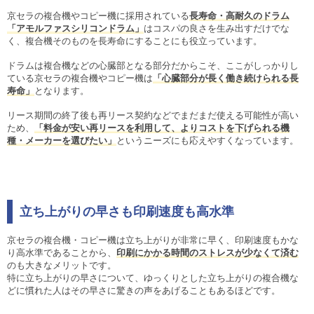
京セラの複合機やコピー機に採用されている
長寿命・高耐久のドラム
「アモルファスシリコンドラム」
はコスパの良さを生み出すだけでな
く、複合機そのものを長寿命にすることにも役立っています。
ドラムは複合機などの心臓部となる部分だからこそ、ここがしっかりし
ている京セラの複合機やコピー機は
「心臓部分が長く働き続けられる長
寿命」
となります。
リース期間の終了後も再リース契約などでまだまだ使える可能性が高い
ため、
「料金が安い再リースを利用して、よりコストを下げられる機
種・メーカーを選びたい」
というニーズにも応えやすくなっています。
立ち上がりの早さも印刷速度も高水準
京セラの複合機・コピー機は立ち上がりが非常に早く、印刷速度もかな
り高水準であることから、
印刷にかかる時間のストレスが少なくて済む
のも大きなメリットです。
特に立ち上がりの早さについて、ゆっくりとした立ち上がりの複合機な
どに慣れた人はその早さに驚きの声をあげることもあるほどです。