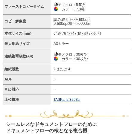
モノクロ：5.5秒
ファーストコピータイム
カラー：7.3秒
読み取り:600×600dpi
コピー解像度
9,600dpi相当×600dpi
本体サイズ(mm)
648×767×747(幅×奥行×高さ)
最大用紙サイズ
A3カラー
モノクロ：30枚/分
連続複写枚数(A4)
カラー：30枚/分
給紙段数
2 または 4
ADF
○
Mac対応
○
上位機種
TASKalfa 3253ci
シームレスなドキュメントフローのために
ドキュメントフローの核となる複合機