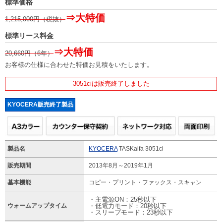
標準価格
⇒大特価
1,215,000
円（税抜）
標準リース料金
⇒大特価
20,660
円（6年）
お客様の仕様に合わせた特価お見積をいたします。
3051ciは販売終了しました
KYOCERA販売終了製品
製品名
KYOCERA
TASKalfa 3051ci
販売期間
2013年8月～2019年1月
基本機能
コピー・プリント・ファックス・スキャン
・主電源ON：25秒以下
ウォームアップタイム
・低電力モード：20秒以下
・スリープモード：23秒以下