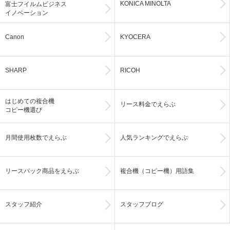
KONICA MINOLTA
富士フイルムビジネス
イノベーション
Canon
KYOCERA
SHARP
RICOH
はじめての複合機
リース料金でえらぶ
コピー機選び
月間使用枚数でえらぶ
人気ランキングでえらぶ
リースパック商品をえらぶ
複合機（コピー機）用語集
スタッフ紹介
スタッフブログ