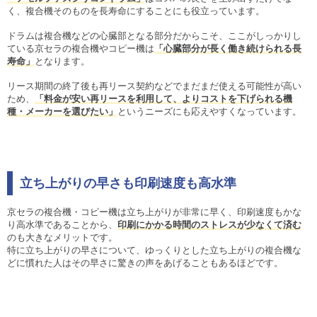
く、複合機そのものを長寿命にすることにも役立っています。
ドラムは複合機などの心臓部となる部分だからこそ、ここがしっかりし
ている京セラの複合機やコピー機は
「心臓部分が長く働き続けられる長
寿命」
となります。
リース期間の終了後も再リース契約などでまだまだ使える可能性が高い
ため、
「料金が安い再リースを利用して、よりコストを下げられる機
種・メーカーを選びたい」
というニーズにも応えやすくなっています。
立ち上がりの早さも印刷速度も高水準
京セラの複合機・コピー機は立ち上がりが非常に早く、印刷速度もかな
り高水準であることから、
印刷にかかる時間のストレスが少なくて済む
のも大きなメリットです。
特に立ち上がりの早さについて、ゆっくりとした立ち上がりの複合機な
どに慣れた人はその早さに驚きの声をあげることもあるほどです。