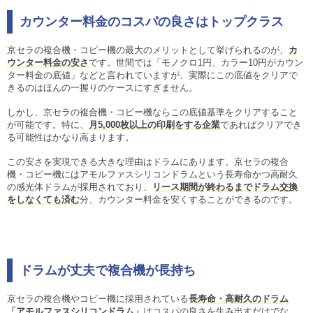
カウンター料金のコスパの良さはトップクラス
京セラの複合機・コピー機の最大のメリットとして挙げられるのが、
カ
ウンター料金の安さ
です。世間では「モノクロ1円、カラー10円がカウン
ター料金の底値」などと言われていますが、実際にこの底値をクリアで
きるのはほんの一握りのケースにすぎません。
しかし、京セラの複合機・コピー機ならこの底値基準をクリアすること
が可能です。特に、
月5,000枚以上の印刷をする企業
であればクリアでき
る可能性はかなり高まります。
この安さを実現できる大きな理由はドラムにあります。京セラの複合
機・コピー機にはアモルファスシリコンドラムという長寿命かつ高耐久
の感光体ドラムが採用されており、
リース期間が終わるまでドラム交換
をしなくても済む
分、カウンター料金を安くすることができるのです。
ドラムが丈夫で複合機が長持ち
京セラの複合機やコピー機に採用されている
長寿命・高耐久のドラム
「アモルファスシリコンドラム」
はコスパの良さを生み出すだけでな