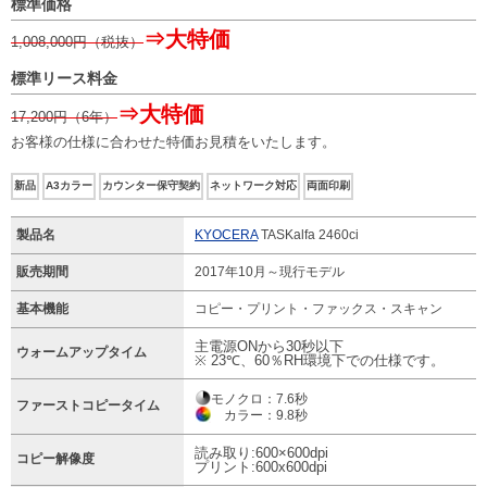
標準価格
⇒大特価
1,008,000
円（税抜）
標準リース料金
⇒大特価
17,200
円（6年）
お客様の仕様に合わせた特価お見積をいたします。
新品
A3カラー
カウンター保守契約
ネットワーク対応
両面印刷
製品名
KYOCERA
TASKalfa 2460ci
販売期間
2017年10月～現行モデル
基本機能
コピー・プリント・ファックス・スキャン
主電源ONから30秒以下
ウォームアップタイム
※ 23℃、60％RH環境下での仕様です。
モノクロ：7.6秒
ファーストコピータイム
カラー：9.8秒
読み取り:600×600dpi
コピー解像度
プリント:600x600dpi