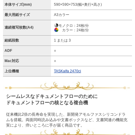
本体サイズ(mm)
590×590×753(幅×奥行×高さ)
最大用紙サイズ
A3カラー
モノクロ：24枚/分
連続複写枚数(A4)
カラー：24枚/分
給紙段数
1 または 3
ADF
○
Mac対応
○
上位機種
TASKalfa 2470ci
シームレスなドキュメントフローのために
ドキュメントフローの核となる複合機
従来機比2倍の長寿命を実現した、新開発アモルファスシリコンドラ
ムを搭載。両面同時読み込みや文書ボックスなど、文書関連の機能充
実により、痒いところに手が届く商品です。