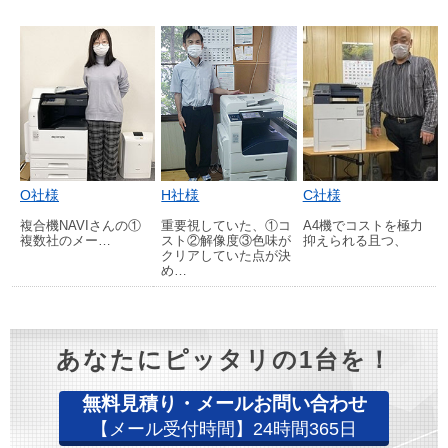
O社様
H社様
C社様
複合機NAVIさんの①
重要視していた、①コ
A4機でコストを極力
複数社のメー…
スト②解像度③色味が
抑えられる且つ、
クリアしていた点が決
め…
あなたにピッタリの1台を！
無料見積り・メールお問い合わせ
【メール受付時間】24時間365日