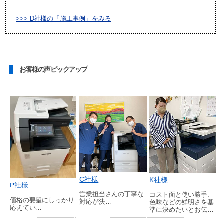
>>> D社様の「施工事例」をみる
お客様の声ピックアップ
C社様
K社様
P社様
営業担当さんの丁寧な
コスト面と使い勝手、
価格の要望にしっかり
対応が決…
色味などの鮮明さを基
応えてい…
準に決めたいとお伝…