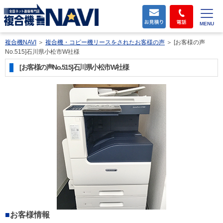
MENU
複合機NAVI
＞
複合機・コピー機リースをされたお客様の声
＞
[お客様の声
No.515]石川県小松市W社様
[お客様の声No.515]石川県小松市W社様
■
お客様情報