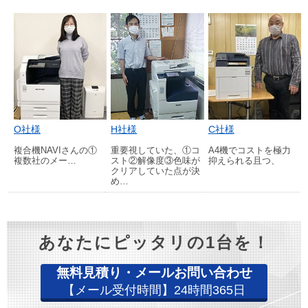
O社様
H社様
C社様
複合機NAVIさんの①
重要視していた、①コ
A4機でコストを極力
複数社のメー…
スト②解像度③色味が
抑えられる且つ、
クリアしていた点が決
め…
あなたにピッタリの1台を！
無料見積り・メールお問い合わせ
【メール受付時間】24時間365日