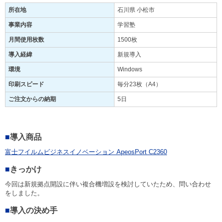
所在地
石川県 小松市
事業内容
学習塾
月間使用枚数
1500枚
導入経緯
新規導入
環境
Windows
印刷スピード
毎分23枚（A4）
ご注文からの納期
5日
■
導入商品
富士フイルムビジネスイノベーション ApeosPort C2360
■
きっかけ
今回は新規拠点開設に伴い複合機増設を検討していたため、問い合わせ
をしました。
■
導入の決め手