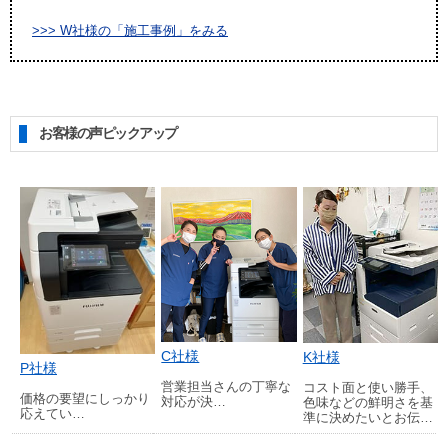
>>> W社様の「施工事例」をみる
お客様の声ピックアップ
C社様
K社様
P社様
営業担当さんの丁寧な
コスト面と使い勝手、
価格の要望にしっかり
対応が決…
色味などの鮮明さを基
応えてい…
準に決めたいとお伝…