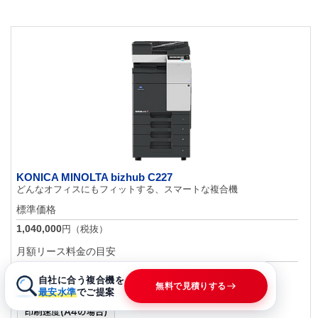
KONICA MINOLTA bizhub C227
どんなオフィスにもフィットする、スマートな複合機
標準価格
1,040,000
円（税抜）
月額リース料金の目安
17,680
円（6年）
自社に合う複合機を
無料で見積りする
お客様の状況をうかがってお見積りいたします。
最安水準
でご提案