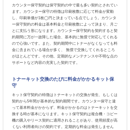
カウンター保守契約は保守契約の中で最も多い契約とされてい
ます。カウンター保守の特徴は印刷枚数に応じて料金が変動
し、印刷単価が1枚◯円と決まっている点でしょう。カウンタ
ー保守契約の料金は基本料金と印刷枚数によって決まり、月ご
とに支払う形になります。カウンター保守契約を契約すると契
約期間に万が一故障した場合、基本的に無償で対応してくれる
ので心強いです。また、契約期間中にトナーがなくなっても料
金に含まれている場合が多く、 無償で交換してくれるところ
がほとんどです。その他、定期的なメンテナンスや不明な点の
サポートなど内容の充実した契約です。
トナーキット交換のたびに料金がかかるキット保
守
キット保守契約の特徴はトナーキットの交換が発生、もしくは
契約から5年間が基本的な契約期間です。カウンター保守と違
って基本料金がかからず、料金がかかるのはトナーキットを交
換する時が基本になります。キット保守契約は複合機・コピー
機の購入やリース契約に適用されることがあり、使用頻度が高
くない利用者向けの契約です。定期的な料金は発生しません