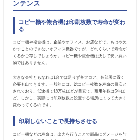
ンテンス
トナーキット交換のたびに料金がかかるキッ
ト保守
コピー機や複合機は印刷枚数で寿命が変わ
年単位契約の年間保守
る
定期メンテナンスはなく故障修理の際に料金
がかかるスポット保守
コピー機や複合機は、企業やオフィス、お店などで、もはや欠
かすことのできないオフィス機器ですが、どれくらいで寿命が
長持ちするコピー機や複合機の選び方
くるかご存じでしょうか。コピー機や複合機は決して安い買い
自社に合った複合機を選ぼう
物ではありません。
月間印刷枚数が重要
コピー機や複合機は必要最低限の機能で選ぶ
大きな会社ともなれば1台では足りず各フロア、各部署に置く
必要も出てきます。一般的には、総コピー枚数を寿命の目安と
まとめ
されており、低速機で18万枚ほどが目安で、耐用年数は5年ほ
ど。しかし、実際には印刷枚数と設置する場所によって大きく
変わってくるのです。
印刷しないことで長持ちさせる
コピー機などの寿命は、出力を行うことで部品にダメージを与