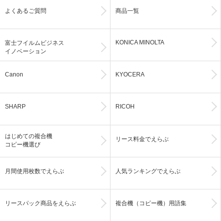
よくあるご質問
商品一覧
KONICA MINOLTA
富士フイルムビジネス
イノベーション
Canon
KYOCERA
SHARP
RICOH
はじめての複合機
リース料金でえらぶ
コピー機選び
月間使用枚数でえらぶ
人気ランキングでえらぶ
リースパック商品をえらぶ
複合機（コピー機）用語集