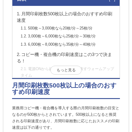
月間印刷枚数500枚以上の場合のおすすめ印刷
速度
500枚～3,000枚なら20枚/分～25枚/分
3,000枚～6,000枚なら25枚/分～30枚/分
6,000枚～8,000枚なら35枚/分～40枚/分
コピー機・複合機の印刷速度はこの3つで決ま
る！
電源ONから起動までの時間を表すウォームアップ
もっと見る
タイム
コピー開始から1枚目の印刷完了までの時間を表す
月間印刷枚数500枚以上の場合のおす
ファーストコピータイム
すめ印刷速度
1分間に印刷できる印刷面数を表すipm (image per
minute)
業務用コピー機・複合機を導入する際の月間印刷枚数の目安と
コピー機・複合機の印刷速度は機種によって変
なるのが500枚からとされています。500枚以上になると推奨
わる
される印刷速度があり、月間印刷枚数に応じたおススメの印刷
速度は以下の通りです。
印刷速度が速い機種ほど高価格