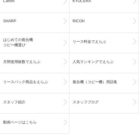
Canon
KYOCERA
SHARP
RICOH
はじめての複合機
リース料金でえらぶ
コピー機選び
月間使用枚数でえらぶ
人気ランキングでえらぶ
リースパック商品をえらぶ
複合機（コピー機）用語集
スタッフ紹介
スタッフブログ
動画ページはこちら