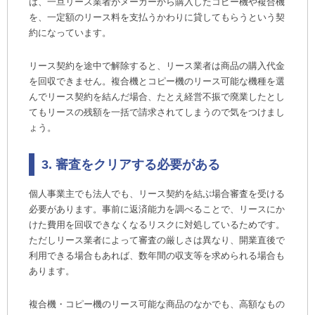
は、一旦リース業者がメーカーから購入したコピー機や複合機
を、一定額のリース料を支払うかわりに貸してもらうという契
約になっています。
リース契約を途中で解除すると、リース業者は商品の購入代金
を回収できません。複合機とコピー機のリース可能な機種を選
んでリース契約を結んだ場合、たとえ経営不振で廃業したとし
てもリースの残額を一括で請求されてしまうので気をつけまし
ょう。
3. 審査をクリアする必要がある
個人事業主でも法人でも、リース契約を結ぶ場合審査を受ける
必要があります。事前に返済能力を調べることで、リースにか
けた費用を回収できなくなるリスクに対処しているためです。
ただしリース業者によって審査の厳しさは異なり、開業直後で
利用できる場合もあれば、数年間の収支等を求められる場合も
あります。
複合機・コピー機のリース可能な商品のなかでも、高額なもの