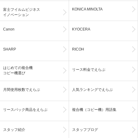
KONICA MINOLTA
富士フイルムビジネス
イノベーション
Canon
KYOCERA
SHARP
RICOH
はじめての複合機
リース料金でえらぶ
コピー機選び
月間使用枚数でえらぶ
人気ランキングでえらぶ
リースパック商品をえらぶ
複合機（コピー機）用語集
スタッフ紹介
スタッフブログ