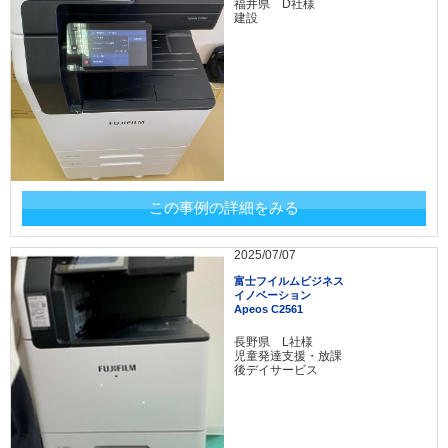
福井県 D社様
建設
この事例の詳細をみる
2025/07/07
富士フイルムビジネス
イノベーション
Apeos C2561
長野県 L社様
児童発達支援・放課
後デイサービス