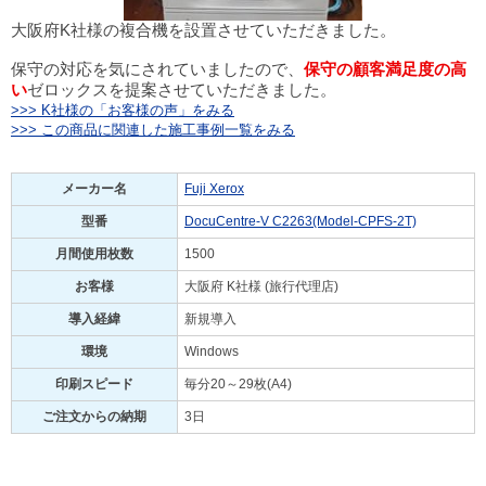
大阪府K社様の複合機を設置させていただきました。
保守の対応を気にされていましたので、
保守の顧客満足度の高
い
ゼロックスを提案させていただきました。
>>> K社様の「お客様の声」をみる
>>> この商品に関連した施工事例一覧をみる
メーカー名
Fuji Xerox
型番
DocuCentre-V C2263(Model-CPFS-2T)
月間使用枚数
1500
お客様
大阪府 K社様 (旅行代理店)
導入経緯
新規導入
環境
Windows
印刷スピード
毎分20～29枚(A4)
ご注文からの納期
3日