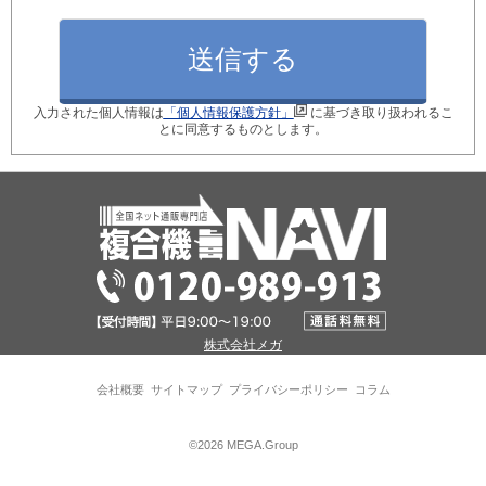
月間使用枚数_モノクロ
入力された個人情報は
「個人情報保護方針」
に基づき取り扱われるこ
月間使用枚数_カラー
とに同意するものとします。
ご検討のきっかけ
現在ご利用中の型番
株式会社メガ
※現在のコピー機の後継機種を選定します！
会社概要
サイトマップ
プライバシーポリシー
コラム
パソコン接続台数
©2026 MEGA.Group