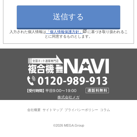
月間使用枚数_モノクロ
入力された個人情報は
「個人情報保護方針」
に基づき取り扱われるこ
月間使用枚数_カラー
とに同意するものとします。
ご検討のきっかけ
現在ご利用中の型番
株式会社メガ
※現在のコピー機の後継機種を選定します！
会社概要
サイトマップ
プライバシーポリシー
コラム
パソコン接続台数
©2026 MEGA.Group