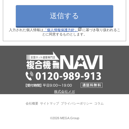
月間使用枚数_モノクロ
入力された個人情報は
「個人情報保護方針」
に基づき取り扱われるこ
月間使用枚数_カラー
とに同意するものとします。
ご検討のきっかけ
現在ご利用中の型番
株式会社メガ
※現在のコピー機の後継機種を選定します！
会社概要
サイトマップ
プライバシーポリシー
コラム
パソコン接続台数
©2026 MEGA.Group