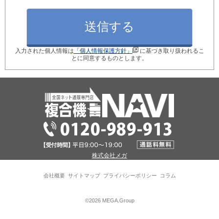
月間使用枚数_モノクロ
入力された個人情報は
「個人情報保護方針」
に基づき取り扱われるこ
月間使用枚数_カラー
とに同意するものとします。
ご検討のきっかけ
現在ご利用中の型番
株式会社メガ
※現在のコピー機の後継機種を選定します！
会社概要
サイトマップ
プライバシーポリシー
コラム
パソコン接続台数
©2026 MEGA.Group