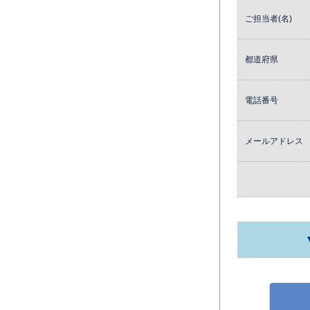
ご担当者(名)
都道府県
電話番号
メールアドレス
月間使用枚数_モ