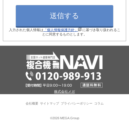
月間使用枚数_モノクロ
入力された個人情報は
「個人情報保護方針」
に基づき取り扱われるこ
月間使用枚数_カラー
とに同意するものとします。
ご検討のきっかけ
現在ご利用中の型番
株式会社メガ
※現在のコピー機の後継機種を選定します！
会社概要
サイトマップ
プライバシーポリシー
コラム
パソコン接続台数
©2026 MEGA.Group