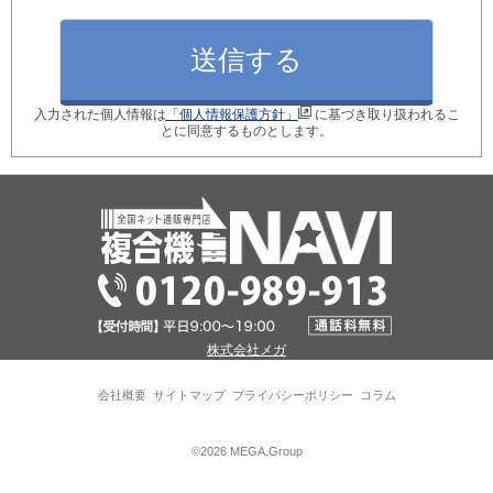
月間使用枚数_モノクロ
入力された個人情報は
「個人情報保護方針」
に基づき取り扱われるこ
月間使用枚数_カラー
とに同意するものとします。
ご検討のきっかけ
現在ご利用中の型番
株式会社メガ
※現在のコピー機の後継機種を選定します！
会社概要
サイトマップ
プライバシーポリシー
コラム
パソコン接続台数
©2026 MEGA.Group