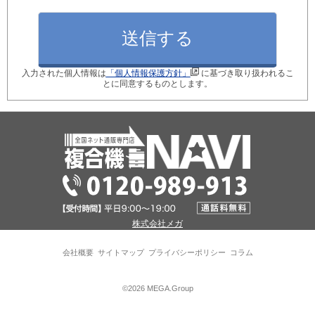
月間使用枚数_モノクロ
入力された個人情報は
「個人情報保護方針」
に基づき取り扱われるこ
月間使用枚数_カラー
とに同意するものとします。
ご検討のきっかけ
現在ご利用中の型番
株式会社メガ
※現在のコピー機の後継機種を選定します！
会社概要
サイトマップ
プライバシーポリシー
コラム
パソコン接続台数
©2026 MEGA.Group