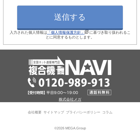
月間使用枚数_モノクロ
入力された個人情報は
「個人情報保護方針」
に基づき取り扱われるこ
月間使用枚数_カラー
とに同意するものとします。
ご検討のきっかけ
現在ご利用中の型番
株式会社メガ
※現在のコピー機の後継機種を選定します！
会社概要
サイトマップ
プライバシーポリシー
コラム
パソコン接続台数
©2026 MEGA.Group