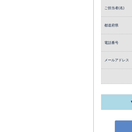
ご担当者(名)
都道府県
電話番号
メールアドレス
月間使用枚数_モ