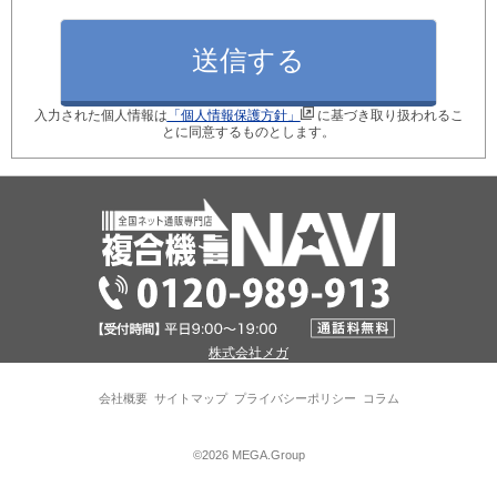
月間使用枚数_モノクロ
入力された個人情報は
「個人情報保護方針」
に基づき取り扱われるこ
月間使用枚数_カラー
とに同意するものとします。
ご検討のきっかけ
現在ご利用中の型番
株式会社メガ
※現在のコピー機の後継機種を選定します！
会社概要
サイトマップ
プライバシーポリシー
コラム
パソコン接続台数
©2026 MEGA.Group