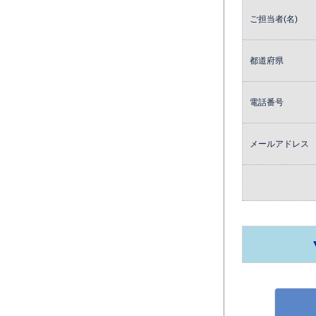
ご担当者(名)
都道府県
電話番号
メールアドレス
月間使用枚数_モ